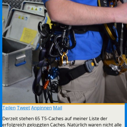
Teilen
Tweet
Anpinnen
Mail
Derzeit stehen 65 T5-Caches auf meiner Liste der
erfolgreich geloggten Caches. Natürlich waren nicht alle