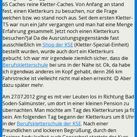
65 Caches reine Kletter-Caches. Von Anfang an stand
fest, einen Kletterkurs zu besuchen, nur die Frage
welchen bzw. wo stand noch aus. Seit dem ersten Kletter-
T5 war nun ein Jahr vergangen und man hat eine Menge
Erfahrung gesammelt. Jetzt noch einen Kletterkurs
besuchen?
Ja! Da die Ausrüstungsgegenstände fast
ausschließlich im
Shop der KSE
(Kletter-Spezial-Einheit)
bestellt wurden, wurde auch dort ein Kletterkurs
gebucht. Ich war mir irgendwie ziemlich sicher, dass die
Berufskletterschule
bei uns in der Nähe ist. Ok, da habe
ich irgendwas anderes im Kopf gehabt, denn 266 km
Fahrstrecke ist vielleicht nicht mal eben erreicht. 😉 Aber
dazu später mehr.
Am 27.07.2012 ging es mit vier Leuten los in Richtung Bad
Soden-Salmünster, um dort in einer kleinen Pension zu
übernachten. Man möchte am Tag des Kletterkurses ja fit
sein. Am folgenden Tag begann der Kletterkurs um 8 Uhr
in der
Berufskletterschule der KSE
. Nach einer
freundlichen und lockeren Begrüßung, durch den
Trainer Andy (selbst auch Geocacher) startete der Kurs,