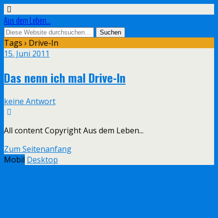
Aus dem Leben...
Tags › Drive-In
15. Juni 2011
Das nenn ich mal Drive-In
keine Antwort
All content Copyright Aus dem Leben...
Zum Seitenanfang
Mobil
Desktop